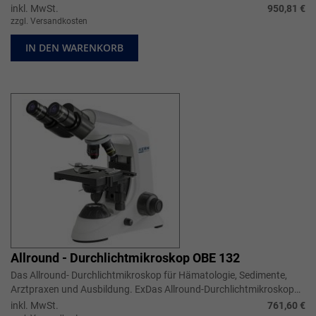
um bis zu 9...
inkl. MwSt.
950,81 €
zzgl. Versandkosten
IN DEN WARENKORB
Allround - Durchlichtmikroskop OBE 132
Das Allround- Durchlichtmikroskop für Hämatologie, Sedimente,
Arztpraxen und Ausbildung. ExDas Allround-Durchlichtmikroskop
für Hämatologie, S...
inkl. MwSt.
761,60 €