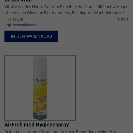
Vitalisierendes Hydro Gel zum Einreiben der Haut , Mit hochwertigen
ätherischen Ölen aus Fichtennadeln, Eukalyptus, Wacholderbeeren
und Thymia...
inkl. MwSt.
7,91 €
zzgl. Versandkosten
IN DEN WARENKORB
AirFreh med Hygienespray
Reinigt die Luft von Staub und Keimen, Besonders geeignet zur