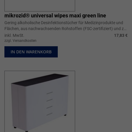
mikrozid® universal wipes maxi green line
Gering alkoholische Desinfektionstücher für Medizinprodukte und
Flächen, aus nachwachsenden Rohstoffen (FSC-zertifiziert) und zu
100% plastikf...
inkl. MwSt.
17,83 €
zzgl. Versandkosten
IN DEN WARENKORB