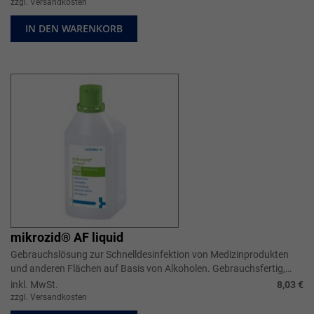
zzgl. Versandkosten
IN DEN WARENKORB
mikrozid® AF liquid
Gebrauchslösung zur Schnelldesinfektion von Medizinprodukten
und anderen Flächen auf Basis von Alkoholen. Gebrauchsfertig,
sehr breit wirks...
inkl. MwSt.
8,03 €
zzgl. Versandkosten