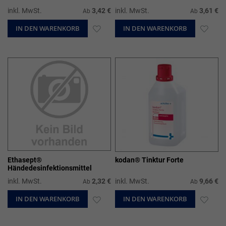
inkl. MwSt.
3,42 €
inkl. MwSt.
3,61 €
Ab
Ab
IN DEN WARENKORB
ZUR
IN DEN WARENKORB
ZUR
WUNSCHLISTE
WUN
HINZUFÜGEN
HIN
Ethasept®
kodan® Tinktur Forte
Händedesinfektionsmittel
inkl. MwSt.
2,32 €
inkl. MwSt.
9,66 €
Ab
Ab
IN DEN WARENKORB
ZUR
IN DEN WARENKORB
ZUR
WUNSCHLISTE
WUN