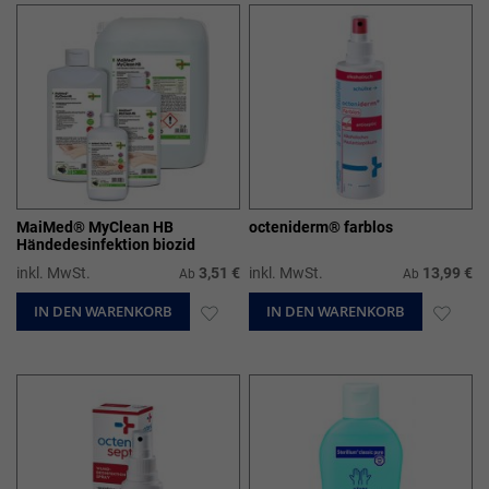
HINZUFÜGEN
HIN
MaiMed® MyClean HB
octeniderm® farblos
Händedesinfektion biozid
inkl. MwSt.
3,51 €
inkl. MwSt.
13,99 €
Ab
Ab
IN DEN WARENKORB
ZUR
IN DEN WARENKORB
ZUR
WUNSCHLISTE
WUN
HINZUFÜGEN
HIN