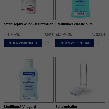
octenisept® Wund-Desinfektion
Sterillium® classic pure
inkl. MwSt.
9,65 €
inkl. MwSt.
2,02 €
Ab
IN DEN WARENKORB
ZUR
IN DEN WARENKORB
ZUR
WUNSCHLISTE
WUN
HINZUFÜGEN
HIN
Sterillium® Virugard
Schalenhalter