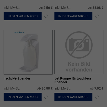
inkl. MwSt.
2,56 €
inkl. MwSt.
38,08 €
Ab
Ab
IN DEN WARENKORB
ZUR
IN DEN WARENKORB
ZUR
WUNSCHLISTE
WUN
HINZUFÜGEN
HIN
hyclick® Spender
Jet Pumpe für touchless
Spender
inkl. MwSt.
30,88 €
inkl. MwSt.
7,02 €
Ab
Ab
IN DEN WARENKORB
ZUR
IN DEN WARENKORB
ZUR
WUNSCHLISTE
WUN