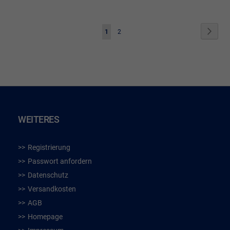
HINZUFÜGEN
HIN
Seite
Seite
Weite
Sie
Seite
1
2
lesen
gerade
die
Seite
WEITERES
Registrierung
Passwort anfordern
Datenschutz
Versandkosten
AGB
Homepage