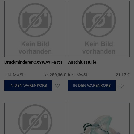
HINZUFÜGEN
HIN
Druckminderer OXYWAY Fast I
Anschlusstülle
inkl. MwSt.
259,36 €
inkl. MwSt.
21,17 €
Ab
IN DEN WARENKORB
ZUR
IN DEN WARENKORB
ZUR
WUNSCHLISTE
WUN
HINZUFÜGEN
HIN