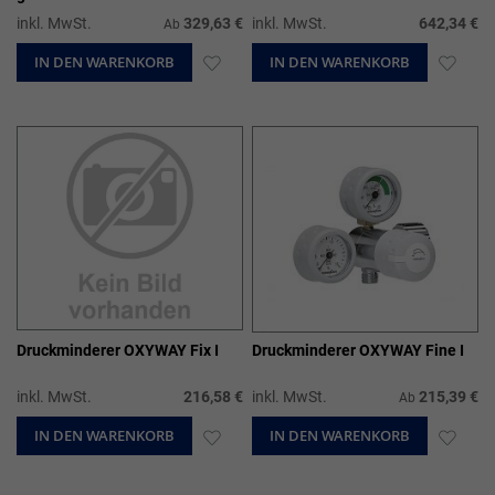
inkl. MwSt.
329,63 €
inkl. MwSt.
642,34 €
Ab
IN DEN WARENKORB
ZUR
IN DEN WARENKORB
ZUR
WUNSCHLISTE
WUN
HINZUFÜGEN
HIN
Druckminderer OXYWAY Fix I
Druckminderer OXYWAY Fine I
inkl. MwSt.
216,58 €
inkl. MwSt.
215,39 €
Ab
IN DEN WARENKORB
ZUR
IN DEN WARENKORB
ZUR
WUNSCHLISTE
WUN