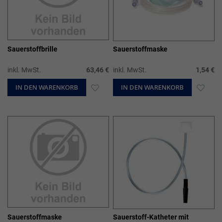
Sauerstoffbrille
Sauerstoffmaske
inkl. MwSt.
63,46 €
inkl. MwSt.
1,54 €
IN DEN WARENKORB
ZUR
IN DEN WARENKORB
ZUR
WUNSCHLISTE
WUN
HINZUFÜGEN
HIN
Sauerstoffmaske
Sauerstoff-Katheter mit