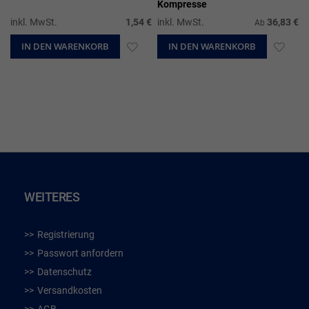
Kompresse
inkl. MwSt.
1,54 €
inkl. MwSt.
36,83 €
Ab
IN DEN WARENKORB
ZUR
IN DEN WARENKORB
ZUR
WUNSCHLISTE
WUN
HINZUFÜGEN
HIN
WEITERES
Registrierung
Passwort anfordern
Datenschutz
Versandkosten