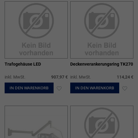
HINZUFÜGEN
HIN
Trafogehäuse LED
Deckenverankerungsring TK270
inkl. MwSt.
907,97 €
inkl. MwSt.
114,24 €
IN DEN WARENKORB
ZUR
IN DEN WARENKORB
ZUR
WUNSCHLISTE
WUN
HINZUFÜGEN
HIN