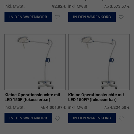
inkl. MwSt.
92,82 €
inkl. MwSt.
3.573,57 €
Ab
IN DEN WARENKORB
ZUR
IN DEN WARENKORB
ZUR
WUNSCHLISTE
WUN
HINZUFÜGEN
HIN
Kleine Operationsleuchte mit
Kleine Operationsleuchte mit
LED 150F (fokussierbar)
LED 150FP (fokussierbar)
inkl. MwSt.
4.001,97 €
inkl. MwSt.
4.224,50 €
Ab
Ab
IN DEN WARENKORB
ZUR
IN DEN WARENKORB
ZUR
WUNSCHLISTE
WUN