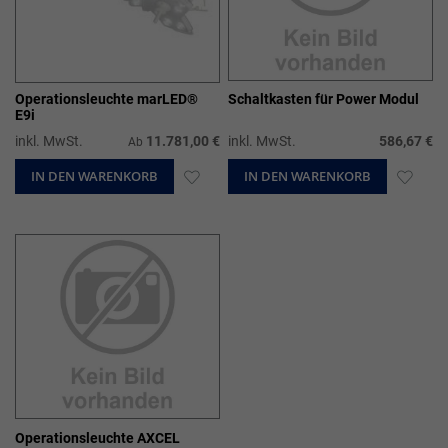
Operationsleuchte marLED®
Schaltkasten für Power Modul
E9i
inkl. MwSt.
11.781,00 €
inkl. MwSt.
586,67 €
Ab
IN DEN WARENKORB
ZUR
IN DEN WARENKORB
ZUR
WUNSCHLISTE
WUN
HINZUFÜGEN
HIN
Operationsleuchte AXCEL