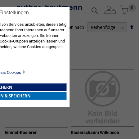
Zum
Mein
0
Suche
 Einstellungen
Inhalt
springen
 von Services anzubieten, diese stetig
Ab
Sortieren nach
echend Ihrer Interessen auf unserer
so
webseiten anzuzeigen. Sie können
PFLEGEBEDARF
 Cookie-Gruppen anzeigen lassen und
heiden, welche Cookies ausgespielt
5
Elemente
Sie diese Auswahl. Wenn Sie "alle
GESICHTS- UND HAARPFLEGE
en Sie in die Verwendung aller Cookies
Sie nach Ihrer Bestätigung in unserer
ysis Cookies
ICHERN
EN & SPEICHERN
Einmal-Rasierer
Rasierschaum Wilkinson