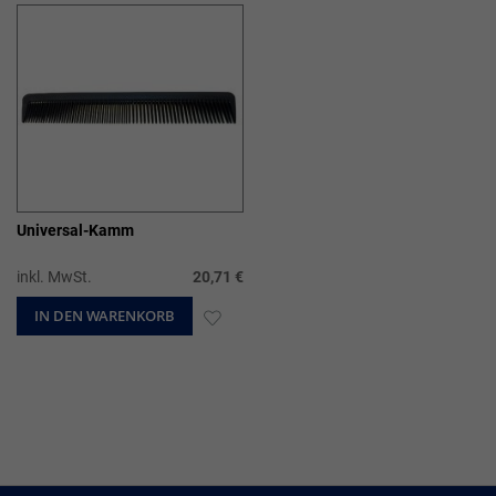
HINZUFÜGEN
HIN
Universal-Kamm
inkl. MwSt.
20,71 €
IN DEN WARENKORB
ZUR
WUNSCHLISTE
HINZUFÜGEN