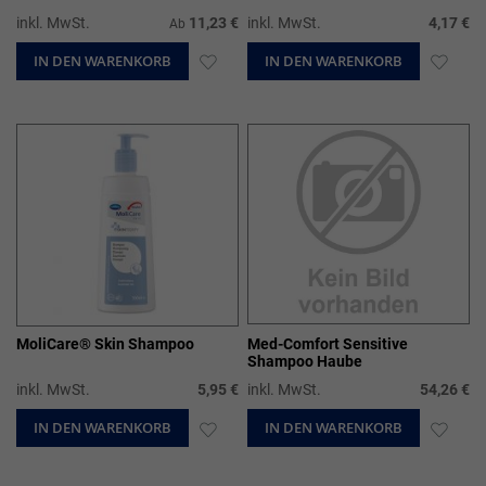
inkl. MwSt.
11,23 €
inkl. MwSt.
4,17 €
Ab
IN DEN WARENKORB
ZUR
IN DEN WARENKORB
ZUR
WUNSCHLISTE
WUN
HINZUFÜGEN
HIN
MoliCare® Skin Shampoo
Med-Comfort Sensitive
Shampoo Haube
inkl. MwSt.
5,95 €
inkl. MwSt.
54,26 €
IN DEN WARENKORB
ZUR
IN DEN WARENKORB
ZUR
WUNSCHLISTE
WUN