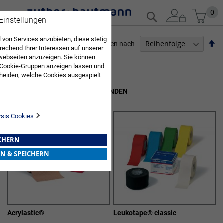
Zum
Mein
0
Suche
 Einstellungen
Inhalt
springen
 von Services anzubieten, diese stetig
Ab
Sortieren nach
echend Ihrer Interessen auf unserer
so
webseiten anzuzeigen. Sie können
ARZTBEDARF
 Cookie-Gruppen anzeigen lassen und
heiden, welche Cookies ausgespielt
6
Elemente
Sie diese Auswahl. Wenn Sie "alle
TAPE VERBÄNDE & PFLASTERBINDEN
en Sie in die Verwendung aller Cookies
Sie nach Ihrer Bestätigung in unserer
ysis Cookies
ICHERN
EN & SPEICHERN
Acrylastic®
Leukotape® classic