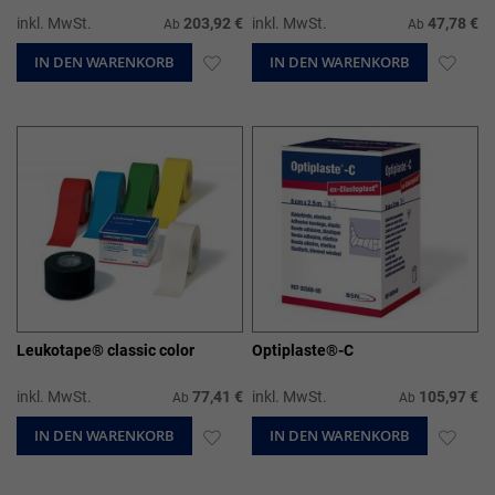
inkl. MwSt.
203,92 €
inkl. MwSt.
47,78 €
Ab
Ab
IN DEN WARENKORB
ZUR
IN DEN WARENKORB
ZUR
WUNSCHLISTE
WUN
HINZUFÜGEN
HIN
Leukotape® classic color
Optiplaste®-C
inkl. MwSt.
77,41 €
inkl. MwSt.
105,97 €
Ab
Ab
IN DEN WARENKORB
ZUR
IN DEN WARENKORB
ZUR
WUNSCHLISTE
WUN