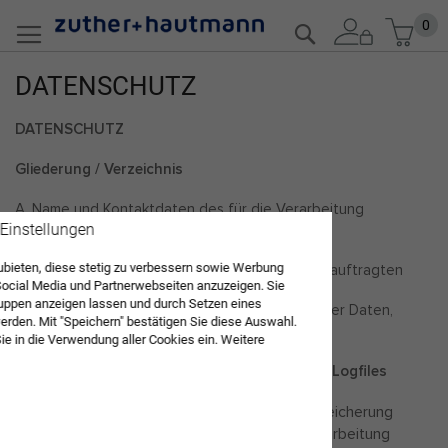
Zum
Mein
0
Suche
Inhalt
springen
DATENSCHUTZ
DATENSCHUTZ
Gliederung / Verzeichnis
A. Name und Kontaktdaten des für die Verarbeitung
Verantwortlichen
 Einstellungen
ubieten, diese stetig zu verbessern sowie Werbung
B. Name und Kontaktdaten des Datenschutzbeauftragten
Social Media und Partnerwebseiten anzuzeigen. Sie
uppen anzeigen lassen und durch Setzen eines
C. Umfang der Verarbeitung personenbezogener Daten,
den. Mit "Speichern" bestätigen Sie diese Auswahl.
Zweck der Verarbeitung
Sie in die Verwendung aller Cookies ein. Weitere
unserer Datenschutzerklärung.
1. Aufruf unserer Website und Erstellung von Logfiles
a) Beschreibung der Datenverarbeitung, Speicherung
b) Zweck & Rechtsgrundlage der Datenverarbeitung