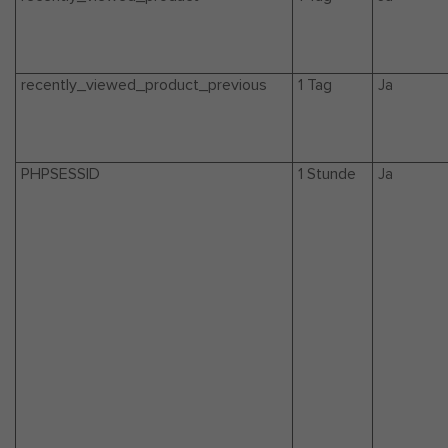
recently_viewed_product_previous
1 Tag
Ja
PHPSESSID
1 Stunde
Ja