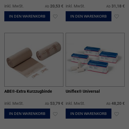
inkl. MwSt.
20,53 €
inkl. MwSt.
31,18 €
Ab
Ab
IN DEN WARENKORB
ZUR
IN DEN WARENKORB
ZUR
WUNSCHLISTE
WUN
HINZUFÜGEN
HIN
ABE®-Extra Kurzzugbinde
Uniflex® Universal
inkl. MwSt.
53,79 €
inkl. MwSt.
48,20 €
Ab
Ab
IN DEN WARENKORB
ZUR
IN DEN WARENKORB
ZUR
WUNSCHLISTE
WUN