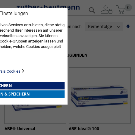
Zum
Mein
0
Suche
 Einstellungen
Inhalt
springen
 von Services anzubieten, diese stetig
Ab
Sortieren nach
echend Ihrer Interessen auf unserer
so
webseiten anzuzeigen. Sie können
PFLEGEBEDARF
 Cookie-Gruppen anzeigen lassen und
heiden, welche Cookies ausgespielt
7
Elemente
Sie diese Auswahl. Wenn Sie "alle
UNIVERSAL-, IDEAL- UND KURZZUGBINDEN
en Sie in die Verwendung aller Cookies
Sie nach Ihrer Bestätigung in unserer
ysis Cookies
ICHERN
EN & SPEICHERN
ABE®-Universal
ABE-Ideal® 100