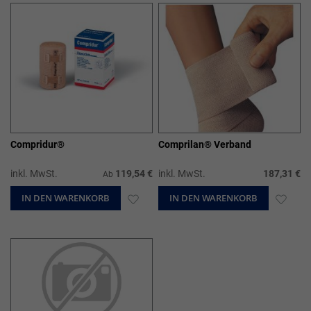
HINZUFÜGEN
HIN
Compridur®
Comprilan® Verband
inkl. MwSt.
119,54 €
inkl. MwSt.
187,31 €
Ab
IN DEN WARENKORB
ZUR
IN DEN WARENKORB
ZUR
WUNSCHLISTE
WUN
HINZUFÜGEN
HIN