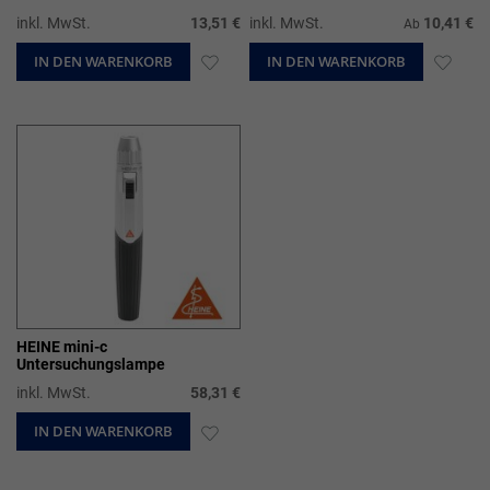
inkl. MwSt.
13,51 €
inkl. MwSt.
10,41 €
Ab
IN DEN WARENKORB
ZUR
IN DEN WARENKORB
ZUR
WUNSCHLISTE
WUN
HINZUFÜGEN
HIN
HEINE mini-c
Untersuchungslampe
inkl. MwSt.
58,31 €
IN DEN WARENKORB
ZUR
WUNSCHLISTE