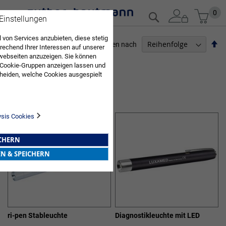
Zum
Mein
0
Suche
 Einstellungen
Inhalt
springen
 von Services anzubieten, diese stetig
Ab
Sortieren nach
echend Ihrer Interessen auf unserer
so
webseiten anzuzeigen. Sie können
ARZTBEDARF
 Cookie-Gruppen anzeigen lassen und
heiden, welche Cookies ausgespielt
3
Elemente
Sie diese Auswahl. Wenn Sie "alle
DIAGNOSTIKLAMPEN
en Sie in die Verwendung aller Cookies
Sie nach Ihrer Bestätigung in unserer
ysis Cookies
ICHERN
EN & SPEICHERN
ri-pen Stableuchte
Diagnostikleuchte mit LED