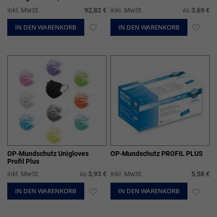
cm, 10 x 100 Stück
inkl. MwSt.
92,82 €
inkl. MwSt.
3,69 €
Ab
IN DEN WARENKORB
ZUR
IN DEN WARENKORB
ZUR
WUNSCHLISTE
WUN
HINZUFÜGEN
HIN
OP-Mundschutz Unigloves
OP-Mundschutz PROFIL PLUS
Profil Plus
inkl. MwSt.
3,93 €
inkl. MwSt.
5,58 €
Ab
IN DEN WARENKORB
ZUR
IN DEN WARENKORB
ZUR
WUNSCHLISTE
WUN