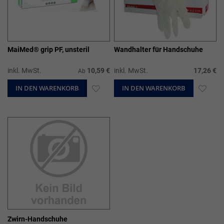
MaiMed® grip PF, unsteril
Wandhalter für Handschuhe
inkl. MwSt.
10,59 €
inkl. MwSt.
17,26 €
Ab
IN DEN WARENKORB
ZUR
IN DEN WARENKORB
ZUR
WUNSCHLISTE
WUN
HINZUFÜGEN
HIN
Zwirn-Handschuhe