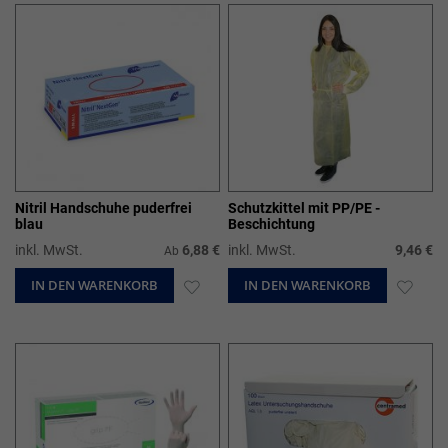
HINZUFÜGEN
HIN
Nitril Handschuhe puderfrei
Schutzkittel mit PP/PE -
blau
Beschichtung
inkl. MwSt.
6,88 €
inkl. MwSt.
9,46 €
Ab
IN DEN WARENKORB
ZUR
IN DEN WARENKORB
ZUR
WUNSCHLISTE
WUN
HINZUFÜGEN
HIN