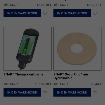
inkl. MwSt.
26,18 €
inkl. MwSt.
82,11 €
Ab
Ab
IN DEN WARENKORB
ZUR
IN DEN WARENKORB
ZUR
WUNSCHLISTE
WUN
HINZUFÜGEN
HIN
SNAP™ Therapiekartusche
SNAP™ SecurRing™ aus
Hydrokolloid
inkl. MwSt.
107,10 €
inkl. MwSt.
90,44 €
Ab
IN DEN WARENKORB
ZUR
IN DEN WARENKORB
ZUR
WUNSCHLISTE
WUN