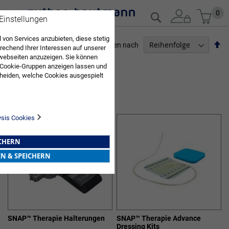
Zum
Mein
0
Suche
 Einstellungen
Inhalt
springen
 von Services anzubieten, diese stetig
Ab
Sortieren nach
echend Ihrer Interessen auf unserer
so
webseiten anzuzeigen. Sie können
ARZTBEDARF
 Cookie-Gruppen anzeigen lassen und
heiden, welche Cookies ausgespielt
4
Elemente
Sie diese Auswahl. Wenn Sie "alle
WUNDTHERAPIE
en Sie in die Verwendung aller Cookies
Sie nach Ihrer Bestätigung in unserer
ysis Cookies
ICHERN
EN & SPEICHERN
SNAP™ Therapie Halterungen
SNAP™ Therapie Advance
Dressing Kits