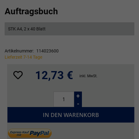
Zum
Auftragsbuch
Anfang
der
Bildgalerie
springen
STK A4, 2 x 40 Blatt
Artikelnummer
114023600
Lieferzeit 7-14 Tage
12,73 €
inkl. MwSt.
+
-
IN DEN WARENKORB