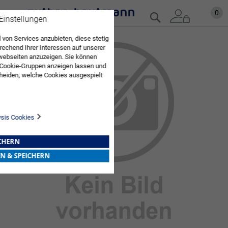
Zum
Mein
0
Suche
 Einstellungen
Inhalt
springen
 von Services anzubieten, diese stetig
Zum
echend Ihrer Interessen auf unserer
Ende
webseiten anzuzeigen. Sie können
der
 Cookie-Gruppen anzeigen lassen und
Bildgalerie
heiden, welche Cookies ausgespielt
springen
Sie diese Auswahl. Wenn Sie "alle
en Sie in die Verwendung aller Cookies
Sie nach Ihrer Bestätigung in unserer
ysis Cookies
ICHERN
EN & SPEICHERN