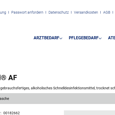
rung
Passwort anfordern
Datenschutz
Versandkosten
AGB
ARZTBEDARF
PFLEGEBEDARF
AT
ol® AF
 gebrauchsfertiges, alkoholisches Schnelldesinfektionsmittel, trocknet s
lasche
r
00182662