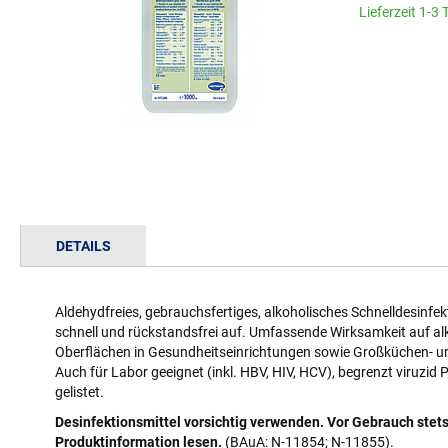
Lieferzeit 1-3
Zum
Anfang
der
Bildgalerie
springen
DETAILS
Aldehydfreies, gebrauchsfertiges, alkoholisches Schnelldesinfek
schnell und rückstandsfrei auf. Umfassende Wirksamkeit auf a
Oberflächen in Gesundheitseinrichtungen sowie Großküchen- u
Auch für Labor geeignet (inkl. HBV, HIV, HCV), begrenzt viruzi
gelistet.
Desinfektionsmittel vorsichtig verwenden. Vor Gebrauch stets
Produktinformation lesen.
(BAuA: N-11854; N-11855).