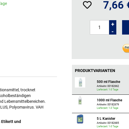
7,66 
 Tage
+
-
PRODUKTVARIANTEN
500 ml Flasche
Artikelnr. 00182662
tionsmittel, trocknet
Lieferzeit: 1-3 Tage
lkoholbeständigen
1000 ml Flasche
nd Lebensmittelbereichen.
Artikelnr. 00182679
d PLUS, Polyomavirus. VAH
Lieferzeit: 1-3 Tage
5 L Kanister
 Etikett und
Artikelnr. 00182685
Lieferzeit: 1-3 Tage