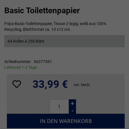
Zum
Basic Toilettenpapier
Anfang
der
Bildgalerie
Fripa-Basic-Toilettenpapier, Tissue 2-lagig, weiß aus 100%
springen
Recycling, Blattformat ca. 10 x12 cm.
64 Rollen à 250 Blatt
Artikelnummer
06377591
Lieferzeit 1-3 Tage
33,99 €
inkl. MwSt.
+
-
IN DEN WARENKORB