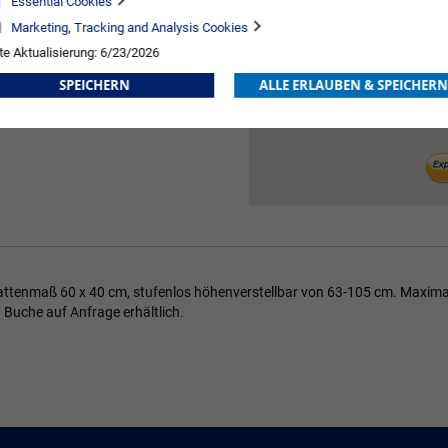
Essential Cookies
117,
stellerabhängig
Marketing, Tracking and Analysis Cookies
te Aktualisierung: 6/23/2026
+
SPEICHERN
ALLE ERLAUBEN & SPEICHERN
-
lattenmaß 60 x 40 cm, stufenlos höhenverstellbar von 63-105 cm. Maximale
 Buche auf Anfrage erhältlich.