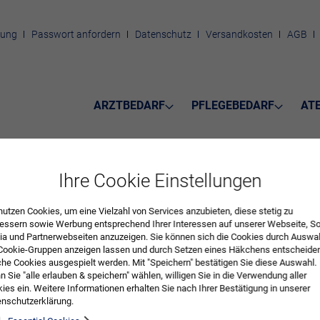
rung
Passwort anfordern
Datenschutz
Versandkosten
AGB
ARZTBEDARF
PFLEGEBEDARF
AT
Ihre Cookie Einstellungen
ltisch Luxus
nutzen Cookies, um eine Vielzahl von Services anzubieten, diese stetig zu
essern sowie Werbung entsprechend Ihrer Interessen auf unserer Webseite, So
a und Partnerwebseiten anzuzeigen. Sie können sich die Cookies durch Auswa
LUXUS ist bis auf 15 cm flach zusammenfaltbar, Plattenmaß 60 x 40 cm, s
Cookie-Gruppen anzeigen lassen und durch Setzen eines Häkchens entscheide
he Cookies ausgespielt werden. Mit "Speichern" bestätigen Sie diese Auswahl.
 Sie "alle erlauben & speichern" wählen, willigen Sie in die Verwendung aller
ies ein. Weitere Informationen erhalten Sie nach Ihrer Bestätigung in unserer
nschutzerklärung.
r
09516027