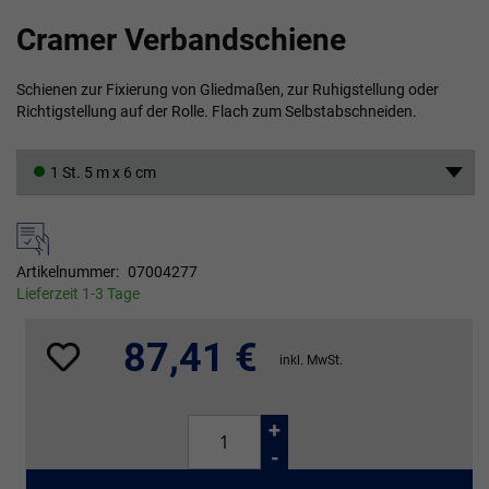
Zum
Cramer Verbandschiene
Anfang
der
Bildgalerie
Schienen zur Fixierung von Gliedmaßen, zur Ruhigstellung oder
springen
Richtigstellung auf der Rolle. Flach zum Selbstabschneiden.
1 St. 5 m x 6 cm
Artikelnummer
07004277
Lieferzeit 1-3 Tage
87,41 €
inkl. MwSt.
+
-