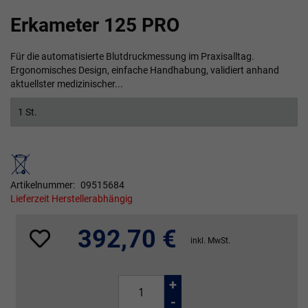
Zum
Erkameter 125 PRO
Anfang
der
Bildgalerie
Für die automatisierte Blutdruckmessung im Praxisalltag.
springen
Ergonomisches Design, einfache Handhabung, validiert anhand
aktuellster medizinischer...
1 St.
Artikelnummer
09515684
Lieferzeit Herstellerabhängig
392,70 €
inkl. MwSt.
+
-