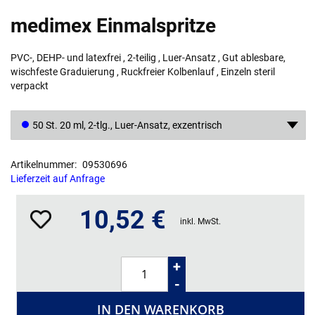
Zum
medimex Einmalspritze
Anfang
der
Bildgalerie
PVC-, DEHP- und latexfrei , 2-teilig , Luer-Ansatz , Gut ablesbare,
springen
wischfeste Graduierung , Ruckfreier Kolbenlauf , Einzeln steril
verpackt
50 St. 20 ml, 2-tlg., Luer-Ansatz, exzentrisch
Artikelnummer
09530696
Lieferzeit auf Anfrage
10,52 €
inkl. MwSt.
+
-
IN DEN WARENKORB