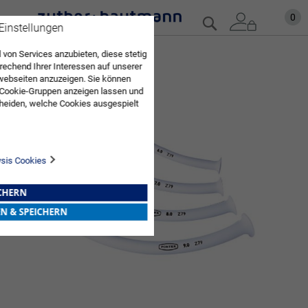
Zum
Mein
0
Suche
 Einstellungen
Inhalt
springen
 von Services anzubieten, diese stetig
Zum
echend Ihrer Interessen auf unserer
Ende
webseiten anzuzeigen. Sie können
der
 Cookie-Gruppen anzeigen lassen und
Bildgalerie
heiden, welche Cookies ausgespielt
springen
Sie diese Auswahl. Wenn Sie "alle
en Sie in die Verwendung aller Cookies
Sie nach Ihrer Bestätigung in unserer
ysis Cookies
ICHERN
EN & SPEICHERN