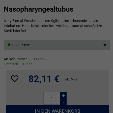
Zum
Nasopharyngealtubus
Anfang
der
Bildgalerie
Ivory Einmal-Wendeltubus ermöglicht eine schonende nasale
springen
Intubation. Hohe Knicksicherheit; weiche, atraumatische Spitze.
Steril, latexfrei.
10 St. 6 mm
Artikelnummer
08111568
Lieferzeit 1-3 Tage
82,11 €
inkl. MwSt.
+
-
IN DEN WARENKORB