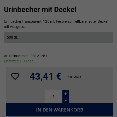
Zum
Urinbecher mit Deckel
Anfang
der
Bildgalerie
Urinbecher transparent, 125 ml. Festverschließbarer, roter Deckel
springen
mit Ausguss.
500 St.
Artikelnummer
08121281
Lieferzeit 1-3 Tage
43,41 €
inkl. MwSt.
+
-
IN DEN WARENKORB